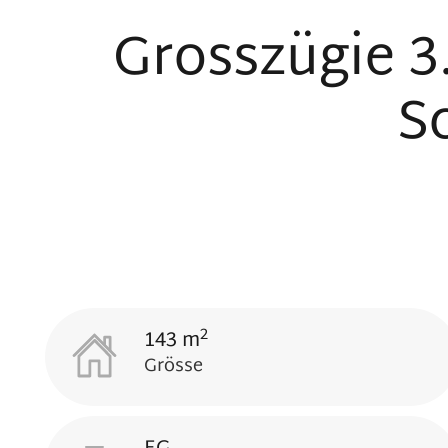
Grosszügie 
S
2
143 m
Grösse